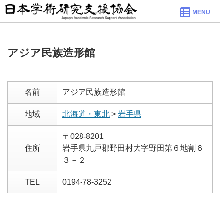
MENU
アジア民族造形館
名前
アジア民族造形館
地域
北海道・東北
>
岩手県
〒028-8201
住所
岩手県九戸郡野田村大字野田第６地割６
３－２
TEL
0194-78-3252