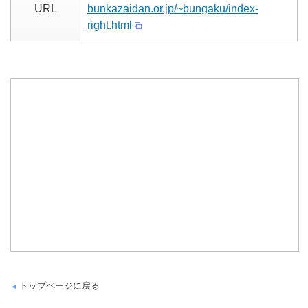
URL
bunkazaidan.or.jp/~bungaku/index-
right.html
トップページに戻る