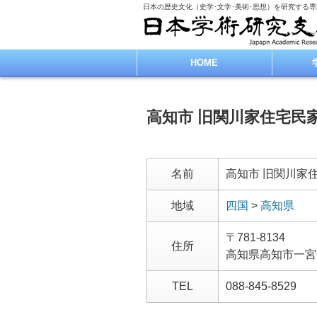
日本の歴史文化（史学･文学･美術･思想）を研究する
HOME
高知市 旧関川家住宅民
名前
高知市 旧関川家
地域
四国
>
高知県
〒781-8134
住所
高知県高知市一宮
TEL
088-845-8529