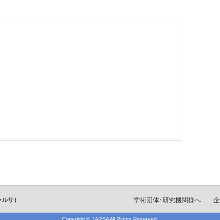
ャルサ）
学術団体･研究機関様へ
企
Copyright ©
JARSA
All Rights Reserved.