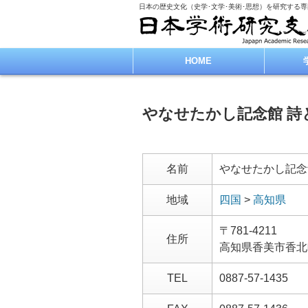
日本の歴史文化（史学･文学･美術･思想）を研究する
HOME
やなせたかし記念館 詩
名前
やなせたかし記念
地域
四国
>
高知県
〒781-4211
住所
高知県香美市香北
TEL
0887-57-1435