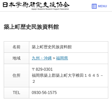
MENU
築上町歴史民族資料館
名前
築上町歴史民族資料館
地域
九州・沖縄
>
福岡県
〒829-0301
住所
福岡県築上郡築上町大字椎田１６４５－
２
TEL
0930-56-1575