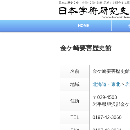
日本の歴史文化（史学･文学･美術･思想）を研究する
HOME
金ケ崎要害歴史館
名前
金ケ崎要害歴史館
地域
北海道・東北
>
岩
〒029-4503
住所
岩手県胆沢郡金ケ
TEL
0197-42-3060