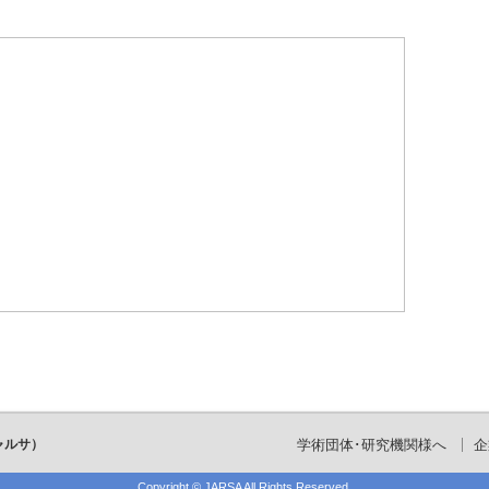
ャルサ）
学術団体･研究機関様へ
企
Copyright ©
JARSA
All Rights Reserved.