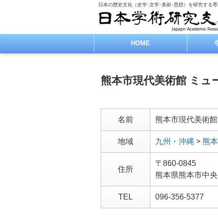
日本の歴史文化（史学･文学･美術･思想）を研究する
HOME
熊本市現代美術館 ミュ
名前
熊本市現代美術館
地域
九州・沖縄
>
熊本
〒860-0845
住所
熊本県熊本市中央
TEL
096-356-5377