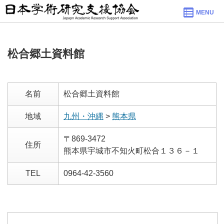
MENU
松合郷土資料館
名前
松合郷土資料館
地域
九州・沖縄
>
熊本県
〒869-3472
住所
熊本県宇城市不知火町松合１３６－１
TEL
0964-42-3560