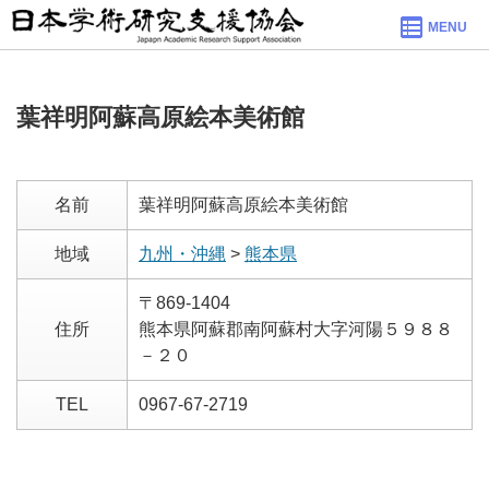
MENU
葉祥明阿蘇高原絵本美術館
名前
葉祥明阿蘇高原絵本美術館
地域
九州・沖縄
>
熊本県
〒869-1404
住所
熊本県阿蘇郡南阿蘇村大字河陽５９８８
－２０
TEL
0967-67-2719