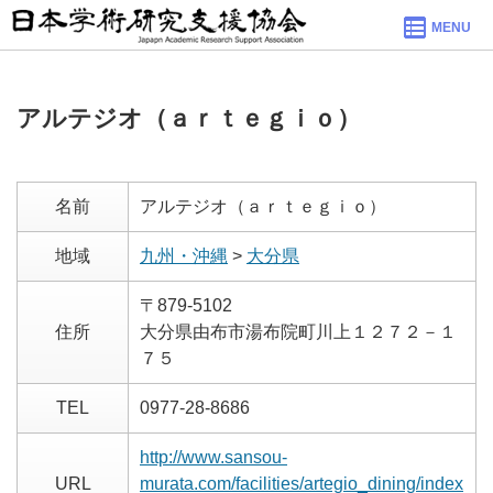
MENU
アルテジオ（ａｒｔｅｇｉｏ）
名前
アルテジオ（ａｒｔｅｇｉｏ）
地域
九州・沖縄
>
大分県
〒879-5102
住所
大分県由布市湯布院町川上１２７２－１
７５
TEL
0977-28-8686
http://www.sansou-
URL
murata.com/facilities/artegio_dining/index