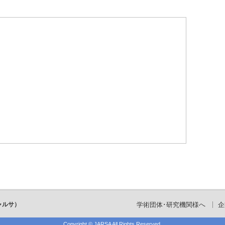
ャルサ）
学術団体･研究機関様へ
企
Copyright ©
JARSA
All Rights Reserved.