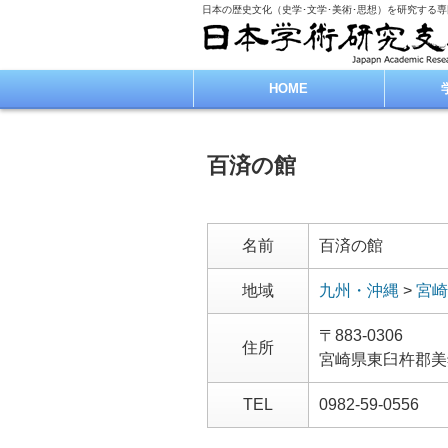
日本の歴史文化（史学･文学･美術･思想）を研究する
HOME
百済の館
名前
百済の館
地域
九州・沖縄
>
宮崎
〒883-0306
住所
宮崎県東臼杵郡美
TEL
0982-59-0556