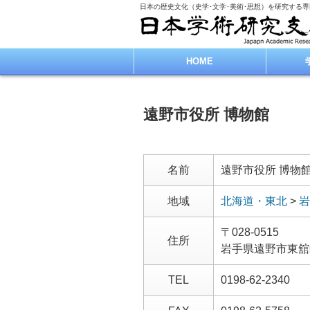
日本の歴史文化（史学･文学･美術･思想）を研究する
HOME
遠野市役所 博物館
名前
遠野市役所 博物
地域
北海道・東北
>
岩
〒028-0515
住所
岩手県遠野市東舘
TEL
0198-62-2340