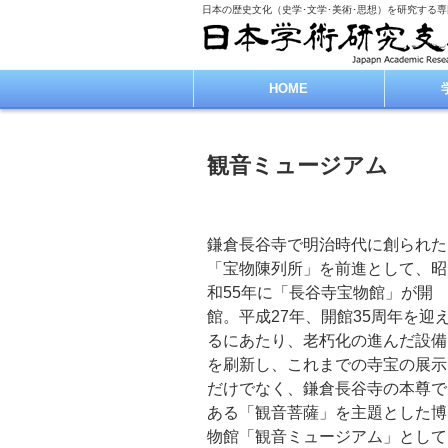
日本の歴史文化（史学･文学･美術･思想）を研究する
HOME
観音ミュージアム
鎌倉長谷寺で明治時代に創られた
「宝物陳列所」を前進として、昭
和55年に「長谷寺宝物館」が開
館。平成27年、開館35周年を迎
るにあたり、老朽化の進んだ設備
を刷新し、これまでの寺宝の展示
だけでなく、鎌倉長谷寺の本尊で
ある「観音菩薩」を主題とした博
物館「観音ミュージアム」として