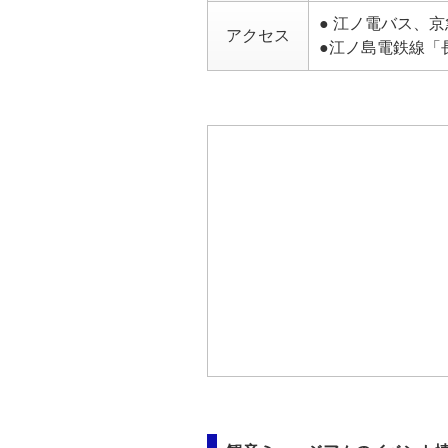
● 江ノ電バス、
アクセス
●江ノ島電鉄線「