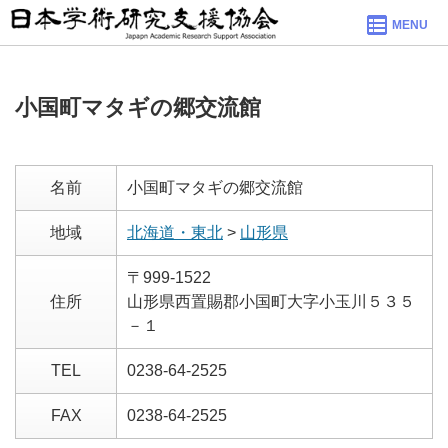
MENU
小国町マタギの郷交流館
名前
小国町マタギの郷交流館
地域
北海道・東北
>
山形県
〒999-1522
住所
山形県西置賜郡小国町大字小玉川５３５
－１
TEL
0238-64-2525
FAX
0238-64-2525