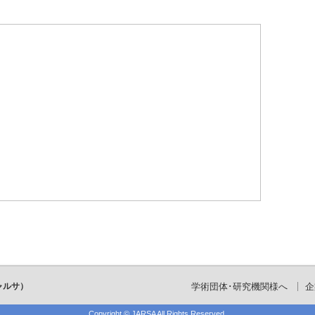
ャルサ）
学術団体･研究機関様へ
企
Copyright ©
JARSA
All Rights Reserved.