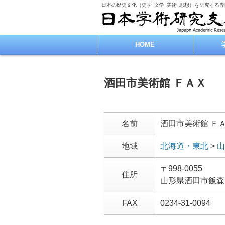
日本の歴史文化（史学･文学･美術･思想）を研究する
HOME
酒田市美術館 ＦＡＸ
名前
酒田市美術館 Ｆ
地域
北海道・東北
>
山
〒998-0055
住所
山形県酒田市飯森
FAX
0234-31-0094