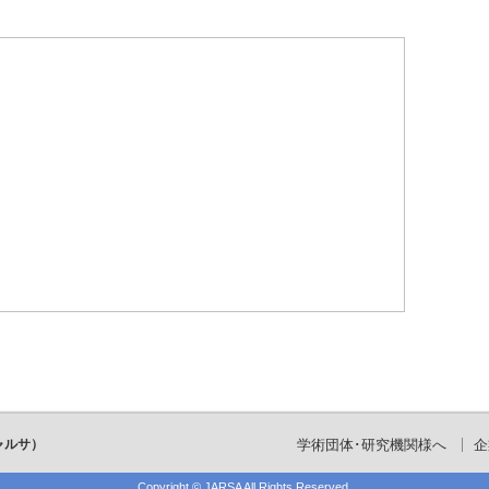
ャルサ）
学術団体･研究機関様へ
企
Copyright ©
JARSA
All Rights Reserved.