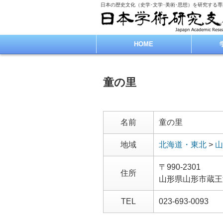
日本の歴史文化（史学･文学･美術･思想）を研究する
HOME
童の里
名前
童の里
地域
北海道・東北
>
山
〒990-2301
住所
山形県山形市蔵王
TEL
023-693-0093