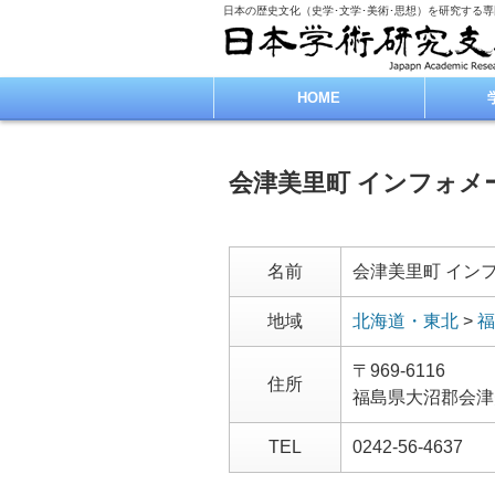
日本の歴史文化（史学･文学･美術･思想）を研究する
HOME
会津美里町 インフォメ
名前
会津美里町 イン
地域
北海道・東北
>
福
〒969-6116
住所
福島県大沼郡会津
TEL
0242-56-4637