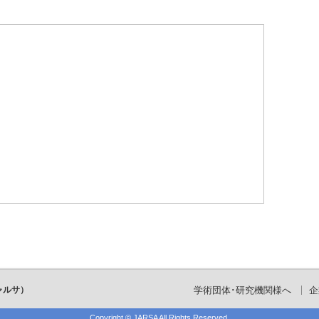
ャルサ）
学術団体･研究機関様へ
企
Copyright ©
JARSA
All Rights Reserved.