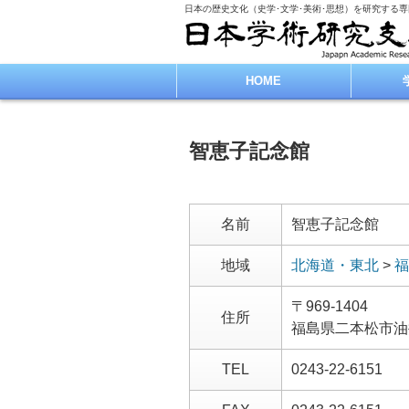
日本の歴史文化（史学･文学･美術･思想）を研究する
HOME
智恵子記念館
名前
智恵子記念館
地域
北海道・東北
>
福
〒969-1404
住所
福島県二本松市油
TEL
0243-22-6151