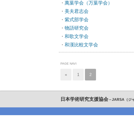
萬葉学会（万葉学会）
美夫君志会
紫式部学会
物語研究会
和歌文学会
和漢比較文学会
PAGE NAVI
«
1
2
日本学術研究支援協会
－JARSA（ジ