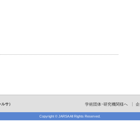
ャルサ）
学術団体･研究機関様へ
企
Copyright ©
JARSA
All Rights Reserved.