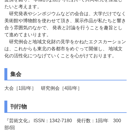
たいと考えます。
研究発表やシンポジウムなどの会合は、大学だけでなく
美術館や博物館を使わせて頂き、展示作品が私たちと響き
合う雰囲気のなかで、 発表と討論を行うことを趣旨とし
て進めてまいります。
研究例会と地域文化財の見学をかねたエクスカーション
は、これからも東北の各都市をめぐって開催し、 地域文
化の活性化につなげていくことを心がけております。
集会
大会［1回/年］ 研究例会［4回/年］
刊行物
『芸術文化』 ISSN：1342-7180 発行数：1回/年 300
部/回