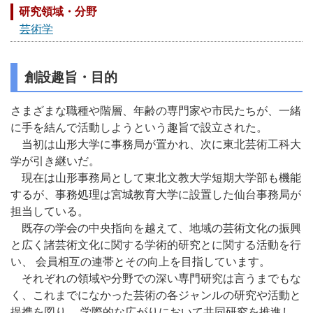
研究領域・分野
芸術学
創設趣旨・目的
さまざまな職種や階層、年齢の専門家や市民たちが、一緒
に手を結んで活動しようという趣旨で設立された。
当初は山形大学に事務局が置かれ、次に東北芸術工科大
学が引き継いだ。
現在は山形事務局として東北文教大学短期大学部も機能
するが、事務処理は宮城教育大学に設置した仙台事務局が
担当している。
既存の学会の中央指向を越えて、地域の芸術文化の振興
と広く諸芸術文化に関する学術的研究とに関する活動を行
い、 会員相互の連帯とその向上を目指しています。
それぞれの領域や分野での深い専門研究は言うまでもな
く、これまでになかった芸術の各ジャンルの研究や活動と
提携を図り、 学際的な広がりにおいて共同研究を推進し