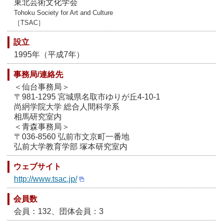
東北芸術文化学会
Tohoku Society for Art and Culture
［TSAC］
設立
1995年（平成7年）
事務局/連絡先
＜仙台事務局＞
〒981-1295 宮城県名取市ゆりが丘4-10-1
尚絅学院大学 総合人間科学系
相馬研究室内
＜青森事務局＞
〒036-8560 弘前市文京町一番地
弘前大学教育学部 塚本研究室内
ウェブサイト
http://www.tsac.jp/
会員数
会員：132、団体会員：3