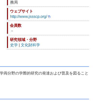
務局
ウェブサイト
http://www.jssscp.org/
会員数
－
研究領域・分野
史学
|
文化財科学
学両分野の学際的研究の発達および普及を図ること