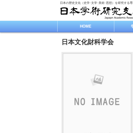
日本の歴史文化（史学･文学･美術･思想）を研究する
HOME
日本文化財科学会