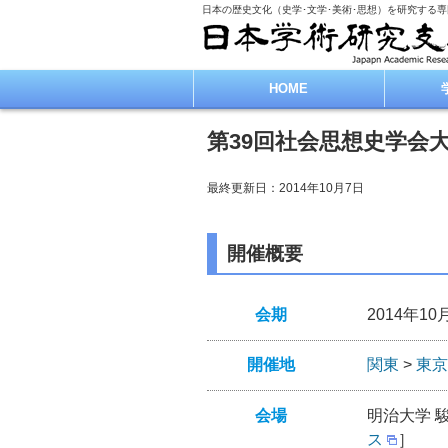
日本の歴史文化（史学･文学･美術･思想）を研究する
HOME
第39回社会思想史学会
最終更新日：2014年10月7日
開催概要
会期
2014年10
開催地
関東
>
東京
会場
明治大学 
ス
］