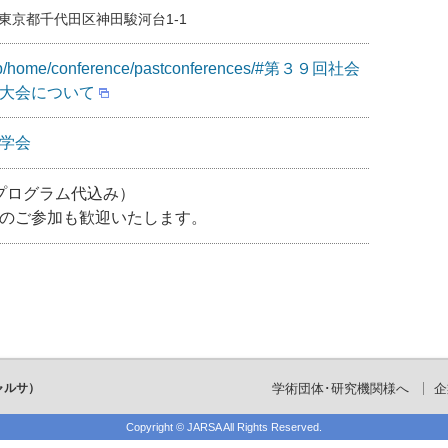
01 東京都千代田区神田駿河台1-1
st.jp/home/conference/pastconferences/#第３９回社会
大会について
学会
（プログラム代込み）
のご参加も歓迎いたします。
ャルサ）
学術団体･研究機関様へ
企
Copyright ©
JARSA
All Rights Reserved.