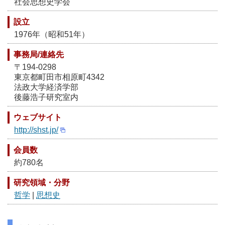
社会思想史学会
設立
1976年（昭和51年）
事務局/連絡先
〒194-0298
東京都町田市相原町4342
法政大学経済学部
後藤浩子研究室内
ウェブサイト
http://shst.jp/
会員数
約780名
研究領域・分野
哲学
|
思想史