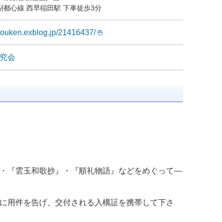
副都心線 西早稲田駅 下車徒歩3分
syouken.exblog.jp/21416437/
究会
・『雲玉和歌抄』・『順礼物語』などをめぐって―
に用件を告げ、交付される入構証を携帯して下さ