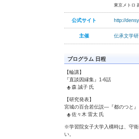
東京メトロ 
公式サイト
http://den
主催
伝承文学研
プログラム 日程
【輪講】
『直談因縁集』1-6話
森 誠子 氏
【研究発表】
宮城の百合若伝説―『都のつと』
佐々木 雷太 氏
※学習院女子大学入構時は、守衛
い。