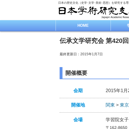
日本の歴史文化（史学･文学･美術･思想）を研究する
HOME
伝承文学研究会 第420
最終更新日：2015年1月7日
開催概要
会期
2015年1月
開催地
関東
>
東京
会場
学習院女子
〒162-865