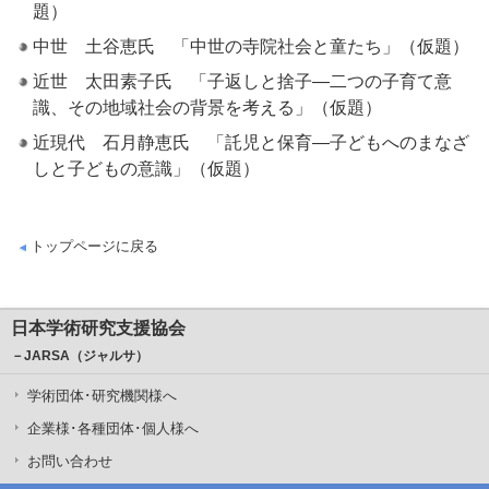
題）
中世 土谷恵氏 「中世の寺院社会と童たち」（仮題）
近世 太田素子氏 「子返しと捨子―二つの子育て意
識、その地域社会の背景を考える」（仮題）
近現代 石月静恵氏 「託児と保育―子どもへのまなざ
しと子どもの意識」（仮題）
トップページに戻る
日本学術研究支援協会
－JARSA（ジャルサ）
学術団体･研究機関様へ
企業様･各種団体･個人様へ
お問い合わせ