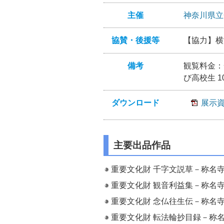
主催
神奈川県立
協賛・後援等
【協力】横
備考
観覧料金：一
び高校生 1
ダウンロード
展示
主要出品作品
重要文化財 千字文説草－称名
重要文化財 観音利益集－称名
重要文化財 念仏往生伝－称名
重要文化財 転法輪抄目録－称