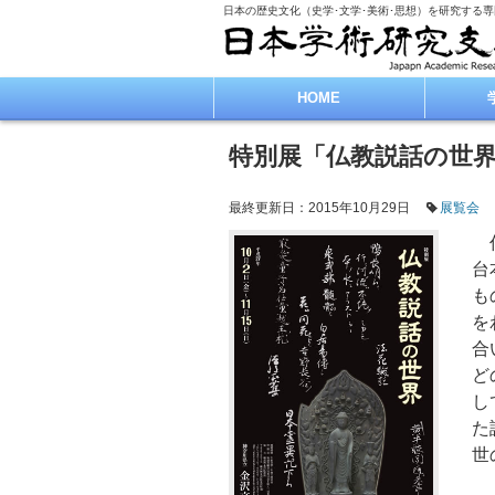
日本の歴史文化（史学･文学･美術･思想）を研究する
HOME
特別展「仏教説話の世
最終更新日：2015年10月29日
展覧会
仏
台
も
を
合
ど
し
た
世