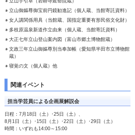
立山手引草（岩峅寺延命院蔵）
立山御嫗尊御宝前円鏡勧進記（個人蔵、当館寄託資料）
女人講関係用具（当館蔵、国指定重要有形民俗文化財）
多枝原温泉新道作立由来（個人蔵、当館寄託資料）
大正七年立山登山案内図（富山市郷土博物館蔵）
文政三年立山御嫗尊別当奉加帳（愛知県半田市立博物館
蔵）
寝覚の文（個人蔵）他
関連イベント
担当学芸員による企画展解説会
日程：7月18日（土）･25日（土）、
8月1日（土）･15日（土）･22日（土）･29日（土）
時間：いずれも14:00～15:00