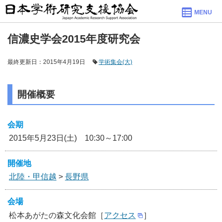
MENU
信濃史学会2015年度研究会
最終更新日：2015年4月19日
学術集会(大)
開催概要
会期
2015年5月23日(土) 10:30～17:00
開催地
北陸・甲信越
>
長野県
会場
松本あがたの森文化会館［
アクセス
］