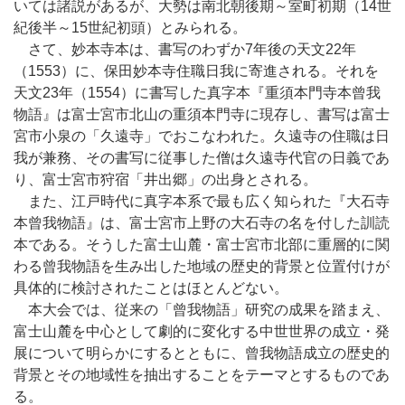
いては諸説があるが、大勢は南北朝後期～室町初期（14世
紀後半～15世紀初頭）とみられる。
さて、妙本寺本は、書写のわずか7年後の天文22年
（1553）に、保田妙本寺住職日我に寄進される。それを
天文23年（1554）に書写した真字本『重須本門寺本曾我
物語』は富士宮市北山の重須本門寺に現存し、書写は富士
宮市小泉の「久遠寺」でおこなわれた。久遠寺の住職は日
我が兼務、その書写に従事した僧は久遠寺代官の日義であ
り、富士宮市狩宿「井出郷」の出身とされる。
また、江戸時代に真字本系で最も広く知られた『大石寺
本曾我物語』は、富士宮市上野の大石寺の名を付した訓読
本である。そうした富士山麓・富士宮市北部に重層的に関
わる曾我物語を生み出した地域の歴史的背景と位置付けが
具体的に検討されたことはほとんどない。
本大会では、従来の「曾我物語」研究の成果を踏まえ、
富士山麓を中心として劇的に変化する中世世界の成立・発
展について明らかにするとともに、曾我物語成立の歴史的
背景とその地域性を抽出することをテーマとするものであ
る。