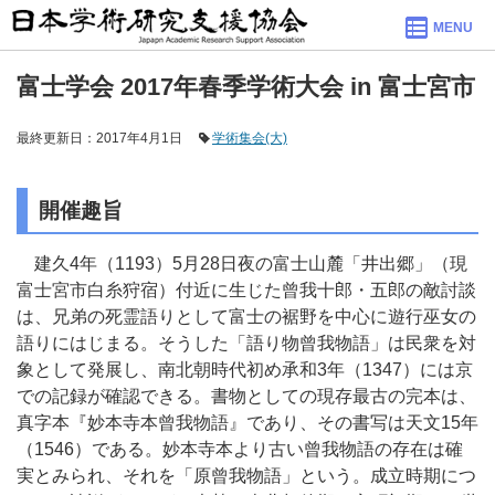
MENU
富士学会 2017年春季学術大会 in 富士宮市
最終更新日：2017年4月1日
学術集会(大)
開催趣旨
建久4年（1193）5月28日夜の富士山麓「井出郷」（現
富士宮市白糸狩宿）付近に生じた曾我十郎・五郎の敵討談
は、兄弟の死霊語りとして富士の裾野を中心に遊行巫女の
語りにはじまる。そうした「語り物曾我物語」は民衆を対
象として発展し、南北朝時代初め承和3年（1347）には京
での記録が確認できる。書物としての現存最古の完本は、
真字本『妙本寺本曾我物語』であり、その書写は天文15年
（1546）である。妙本寺本より古い曾我物語の存在は確
実とみられ、それを「原曾我物語」という。成立時期につ