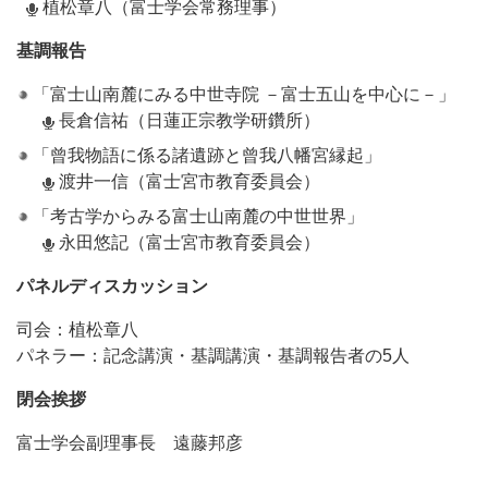
植松章八（富士学会常務理事）
基調報告
「富士山南麓にみる中世寺院 －富士五山を中心に－」
長倉信祐（日蓮正宗教学研鑽所）
「曾我物語に係る諸遺跡と曾我八幡宮縁起」
渡井一信（富士宮市教育委員会）
「考古学からみる富士山南麓の中世世界」
永田悠記（富士宮市教育委員会）
パネルディスカッション
司会：植松章八
パネラー：記念講演・基調講演・基調報告者の5人
閉会挨拶
富士学会副理事長 遠藤邦彦