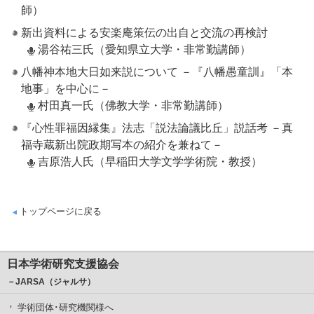
師）
新出資料による安楽庵策伝の出自と交流の再検討
湯谷祐三氏（愛知県立大学・非常勤講師）
八幡神本地大日如来説について －『八幡愚童訓』「本
地事」を中心に－
村田真一氏（佛教大学・非常勤講師）
『心性罪福因縁集』法志「説法論議比丘」説話考 －真
福寺蔵新出院政期写本の紹介を兼ねて－
吉原浩人氏（早稲田大学文学学術院・教授）
トップページに戻る
日本学術研究支援協会
－JARSA（ジャルサ）
学術団体･研究機関様へ