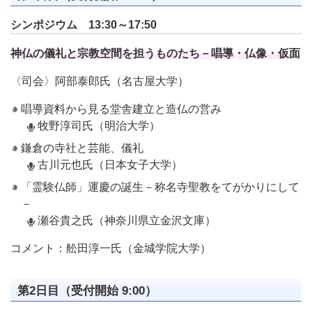
シンポジウム 13:30～17:50
神仏の儀礼と宗教空間を担うものたち－唱導・仏像・仮面
〈司会〉阿部泰郎氏（名古屋大学）
唱導資料から見る堂舎建立と造仏の営み
牧野淳司氏（明治大学）
鎌倉の寺社と芸能、儀礼
古川元也氏（日本女子大学）
「霊験仏師」運慶の誕生－称名寺聖教をてがかりにして
－
瀬谷貴之氏（神奈川県立金沢文庫）
コメント：舩田淳一氏（金城学院大学）
第2日目（受付開始 9:00）