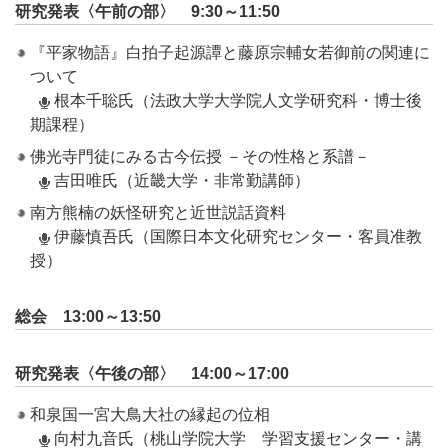
研究発表〈午前の部〉 9:30～11:50
『平家物語』白拍子起源譚と藤原宗輔女若御前の関連に
ついて
根本千聡氏（法政大学大学院人文学研究科・博士後
期課程）
佛光寺門徒にみる古今伝授 －その性格と系譜－
吉田唯氏（近畿大学・非常勤講師）
南方熊楠の妖怪研究と近世説話資料
伊藤慎吾氏（国際日本文化研究センター・客員准教
授）
総会 13:00～13:50
研究発表〈午後の部〉 14:00～17:00
和泉国一宮大鳥大社の縁起の位相
向村九音氏（桃山学院大学 学習支援センター・講