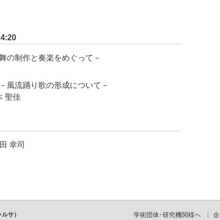
:20
舞の制作と奏楽をめぐって－
－風流踊り歌の形成について－
 聖佳
田 幸司
ャルサ）
学術団体･研究機関様へ
企