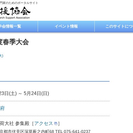
専門家のためのポータルサイト
学会情報一覧
イベント情報
このサイトにつ
度春季大会
大)
23日(土) ～ 5月24日(日)
府
荷大社 参集殿［
アクセス
］
2 京都市伏見区深草薮之内町68 TEL 075-641-0237