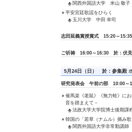
関西外国語大学 米山 敬子
平安宮廷歌謡をひらく
玉川大学 中田 幸司
志田延義賞授賞式 15:20～15:3
ご祈祷 16:00～16:30 於：伏
5月24日（日） 於：参集殿 
研究発表会 午前の部 10:00～11
催馬楽《老鼠》《無力蛙》にお
音を踏まえて－
法政大学大学院博士後期課程
韓国の「若草（ナムル）摘み歌
関西外国語大学非常勤講師 