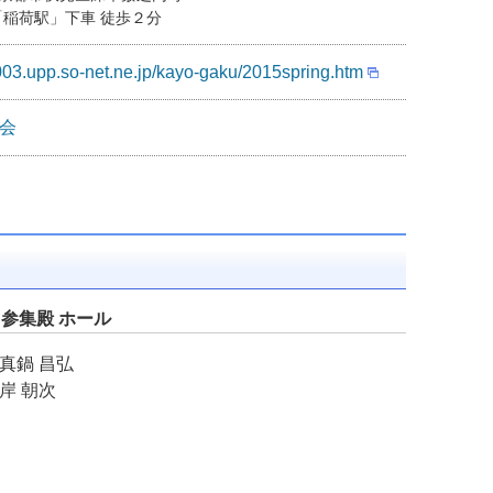
稲荷駅」下車 徒歩２分
003.upp.so-net.ne.jp/kayo-gaku/2015spring.htm
会
：参集殿 ホール
真鍋 昌弘
岸 朝次