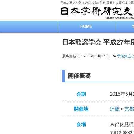
日本の歴史文化（史学･文学･美術･思想）を研究する
HOME
日本歌謡学会 平成27年
最終更新日：2015年5月17日
学術集会(
開催概要
会期
2015年5月
開催地
近畿
>
京都
会場
京都伏見稲
〒612-088