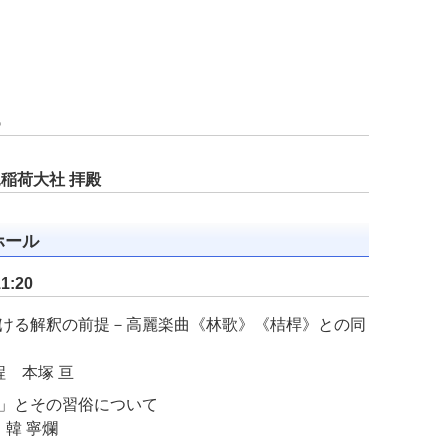
5
見稲荷大社 拝殿
ホール
:20
ける解釈の前提－高麗楽曲《林歌》《桔桿》との同
 本塚 亘
」とその習俗について
韓 寧爛