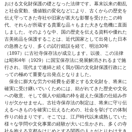
おける文化財保護の礎となった法律です。幕末以来の動乱
と社会変動、価値観の変化などにより、古くからの歴史を
伝え守ってきた寺社や旧家が甚大な影響を受けたこの時
代、それらが所蔵する貴重な品々もまた大きな危機に直面
しました。そのような中、国の歴史を伝える資料や優れた
古美術品を保護することは、近代国家として出発した日本
の急務となり、多くの試行錯誤を経て、明治30年
（1897）に古社寺保存法が成立します。以後、この法律
は昭和4年（1929）に国宝保存法に発展解消されるまで施
行され、現代まで連綿と続く我が国の文化財保護行政にと
っての極めて重要な出発点となりました。
保全に膨大な労力や経費を必要とする文化財を、将来に
確実に受け継いでいくためには、紡がれてきた歴史や文化
への敬意、そして個人や組織の枠を超えた保護の仕組み作
りが欠かせません。古社寺保存法の制定は、将来に守り伝
えるべきものを確実に伝えるための、社会を挙げての体制
作りの始まりです。そこでは、江戸時代以来成熟していた
様々な学問や文化事業の経験が大いに生かされ、多くの寺
社を抱える京都をはじめとする関西の人々がとりわけ大き