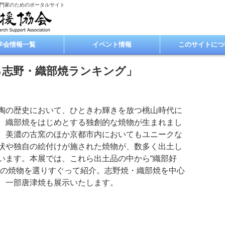
専門家のためのポータルサイト
学会情報一覧
イベント情報
このサイトにつ
る志野・織部焼ランキング」
陶の歴史において、ひときわ輝きを放つ桃山時代に
、織部焼をはじめとする独創的な焼物が生まれまし
。美濃の古窯のほか京都市内においてもユニークな
状や独自の絵付けが施された焼物が、数多く出土し
います。本展では、これら出土品の中から“織部好
”の焼物を選りすぐって紹介。志野焼・織部焼を中心
、一部唐津焼も展示いたします。