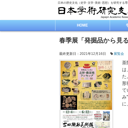
日本の歴史文化（史学･文学･美術･思想）を研究する
HOME
春季展「発掘品から見
最終更新日：2021年12月16日
展覧会
茶
は
た
形
て
み
に