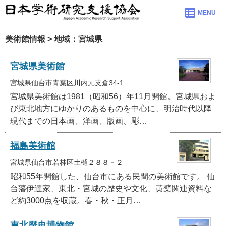
MENU
美術館情報 > 地域：宮城県
宮城県美術館
宮城県仙台市青葉区川内元支倉34-1
宮城県美術館は1981（昭和56）年11月開館。宮城県およ
び東北地方にゆかりのあるものを中心に、明治時代以降
現代までの日本画、洋画、版画、彫…
福島美術館
宮城県仙台市若林区土樋２８８－２
昭和55年開館した、仙台市にある民間の美術館です。 仙
台藩伊達家、東北・宮城の歴史や文化、黄檗関連資料な
ど約3000点を収蔵。春・秋・正月…
東北歴史博物館