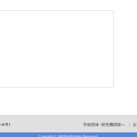
ャルサ）
学術団体･研究機関様へ
企
Copyright ©
JARSA
All Rights Reserved.