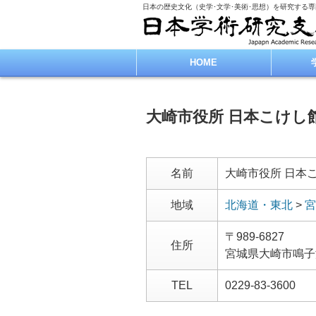
日本の歴史文化（史学･文学･美術･思想）を研究する
HOME
大崎市役所 日本こけし
名前
大崎市役所 日本
地域
北海道・東北
>
宮
〒989-6827
住所
宮城県大崎市鳴子
TEL
0229-83-3600