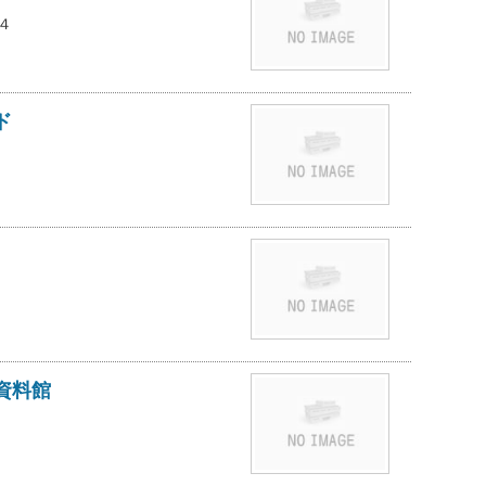
４
ド
資料館