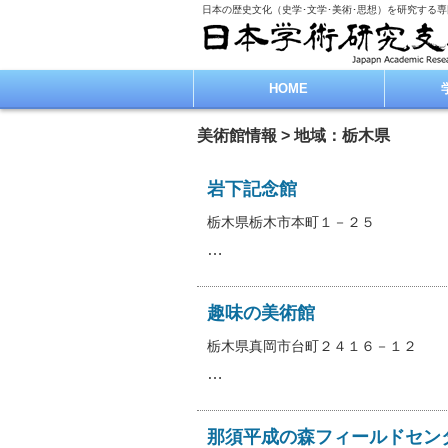
日本の歴史文化（史学･文学･美術･思想）を研究する
HOME
美術館情報 > 地域：栃木県
岩下記念館
栃木県栃木市本町１－２５
…
趣味の美術館
栃木県真岡市台町２４１６－１２
…
那須平成の森フィールドセン