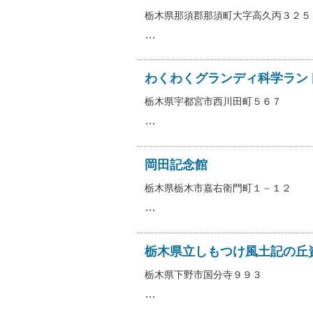
栃木県那須郡那須町大字高久丙３２５
…
わくわくグランディ科学ラン
栃木県宇都宮市西川田町５６７
…
岡田記念館
栃木県栃木市嘉右衛門町１－１２
…
栃木県立しもつけ風土記の丘
栃木県下野市国分寺９９３
…