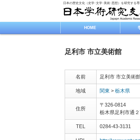
日本の歴史文化（史学･文学･美術･思想）を研究する
HOME
足利市 市立美術館
名前
足利市 市立美術
地域
関東
>
栃木県
〒326-0814
住所
栃木県足利市通２
TEL
0284-43-3131