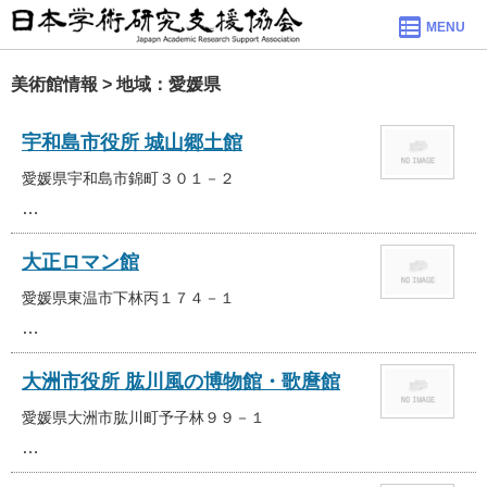
MENU
美術館情報 > 地域：愛媛県
宇和島市役所 城山郷土館
愛媛県宇和島市錦町３０１－２
…
大正ロマン館
愛媛県東温市下林丙１７４－１
…
大洲市役所 肱川風の博物館・歌麿館
愛媛県大洲市肱川町予子林９９－１
…