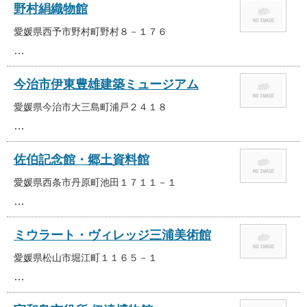
野村絹織物館
愛媛県西予市野村町野村８－１７６
…
今治市伊東豊雄建築ミュージアム
愛媛県今治市大三島町浦戸２４１８
…
佐伯記念館・郷土資料館
愛媛県西条市丹原町池田１７１１－１
…
ミウラート・ヴィレッジ三浦美術館
愛媛県松山市堀江町１１６５－１
…