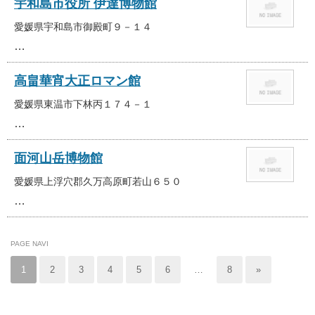
宇和島市役所 伊達博物館
愛媛県宇和島市御殿町９－１４
…
高畠華宵大正ロマン館
愛媛県東温市下林丙１７４－１
…
面河山岳博物館
愛媛県上浮穴郡久万高原町若山６５０
…
PAGE NAVI
1
2
3
4
5
6
…
8
»