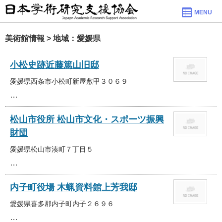
MENU
美術館情報 > 地域：愛媛県
小松史跡近藤篤山旧邸
愛媛県西条市小松町新屋敷甲３０６９
…
松山市役所 松山市文化・スポーツ振興
財団
愛媛県松山市湊町７丁目５
…
内子町役場 木蝋資料館上芳我邸
愛媛県喜多郡内子町内子２６９６
…