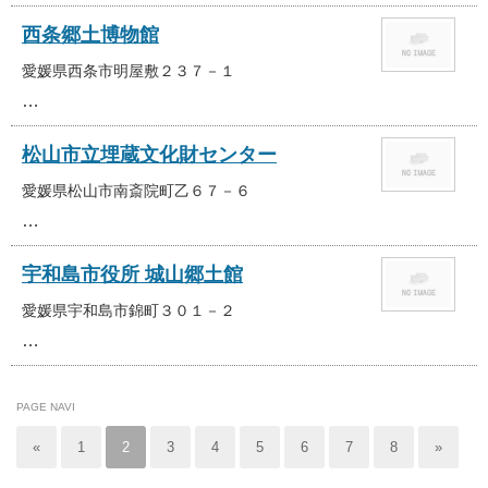
西条郷土博物館
愛媛県西条市明屋敷２３７－１
…
松山市立埋蔵文化財センター
愛媛県松山市南斎院町乙６７－６
…
宇和島市役所 城山郷土館
愛媛県宇和島市錦町３０１－２
…
PAGE NAVI
«
1
2
3
4
5
6
7
8
»