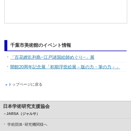
千葉市美術館のイベント情報
「百花繚乱列島−江戸諸国絵師めぐり−」展
開館20周年記念展「初期浮世絵展－版の力・筆の力－」
トップページに戻る
日本学術研究支援協会
－JARSA（ジャルサ）
学術団体･研究機関様へ