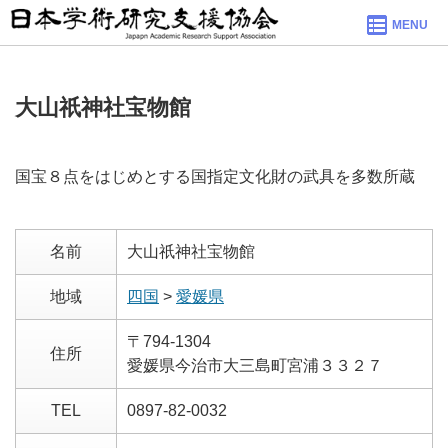
MENU
大山祇神社宝物館
国宝８点をはじめとする国指定文化財の武具を多数所蔵
名前
大山祇神社宝物館
地域
四国
>
愛媛県
〒794-1304
住所
愛媛県今治市大三島町宮浦３３２７
TEL
0897-82-0032