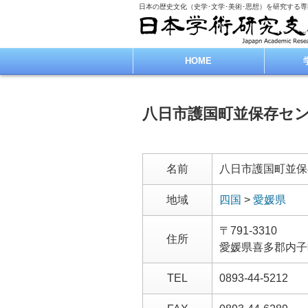
日本の歴史文化（史学･文学･美術･思想）を研究する
HOME
八日市護国町並保存セ
名前
八日市護国町並保
地域
四国
>
愛媛県
〒791-3310
住所
愛媛県喜多郡内子
TEL
0893-44-5212