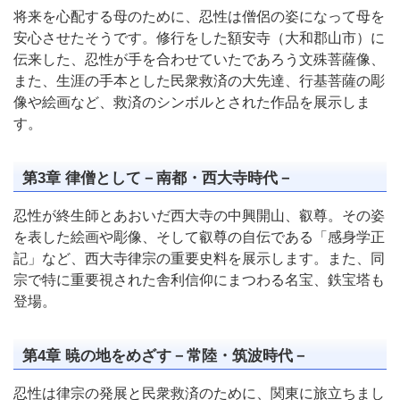
将来を心配する母のために、忍性は僧侶の姿になって母を
安心させたそうです。修行をした額安寺（大和郡山市）に
伝来した、忍性が手を合わせていたであろう文殊菩薩像、
また、生涯の手本とした民衆救済の大先達、行基菩薩の彫
像や絵画など、救済のシンボルとされた作品を展示しま
す。
第3章 律僧として－南都・西大寺時代－
忍性が終生師とあおいだ西大寺の中興開山、叡尊。その姿
を表した絵画や彫像、そして叡尊の自伝である「感身学正
記」など、西大寺律宗の重要史料を展示します。また、同
宗で特に重要視された舎利信仰にまつわる名宝、鉄宝塔も
登場。
第4章 暁の地をめざす－常陸・筑波時代－
忍性は律宗の発展と民衆救済のために、関東に旅立ちまし