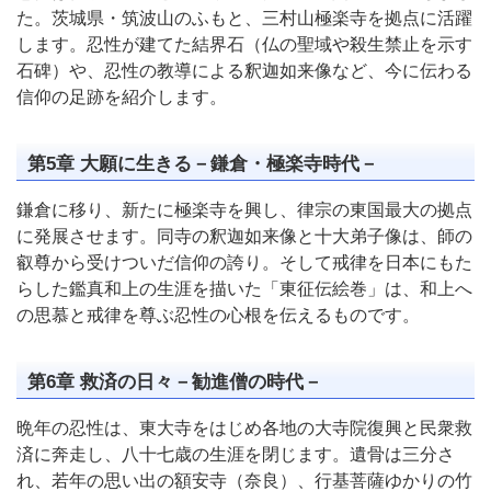
た。茨城県・筑波山のふもと、三村山極楽寺を拠点に活躍
します。忍性が建てた結界石（仏の聖域や殺生禁止を示す
石碑）や、忍性の教導による釈迦如来像など、今に伝わる
信仰の足跡を紹介します。
第5章 大願に生きる－鎌倉・極楽寺時代－
鎌倉に移り、新たに極楽寺を興し、律宗の東国最大の拠点
に発展させます。同寺の釈迦如来像と十大弟子像は、師の
叡尊から受けついだ信仰の誇り。そして戒律を日本にもた
らした鑑真和上の生涯を描いた「東征伝絵巻」は、和上へ
の思慕と戒律を尊ぶ忍性の心根を伝えるものです。
第6章 救済の日々－勧進僧の時代－
晩年の忍性は、東大寺をはじめ各地の大寺院復興と民衆救
済に奔走し、八十七歳の生涯を閉じます。遺骨は三分さ
れ、若年の思い出の額安寺（奈良）、行基菩薩ゆかりの竹