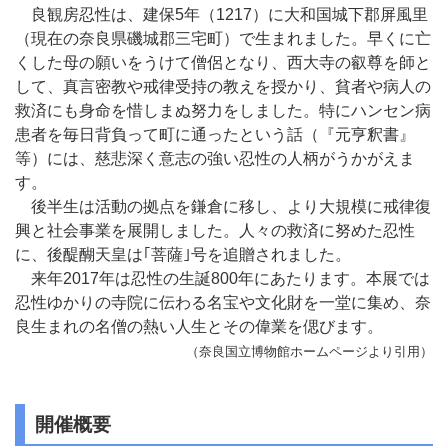
良観房忍性は、建保5年（1217）に大和国城下郡屏風里
（現在の奈良県磯城郡三宅町）で生まれました。早くに亡
くした母の願いをうけて僧侶となり、西大寺の叡尊を師と
して、真言密教や戒律受持の教えを授かり、貧者や病人の
救済にも身命を惜しまぬ努力をしました。特にハンセン病
患者を毎日背負って町に通ったという話（『元亨釈書』
等）には、慈悲深く意志の強い忍性の人柄がうかがえま
す。
後半生は活動の拠点を鎌倉に移し、より大規模に戒律復
興と社会事業を展開しました。人々の救済に努めた忍性
に、後醍醐天皇は｢菩薩｣号を追贈されました。
来年2017年は忍性の生誕800年にあたります。本展では
忍性ゆかりの寺院に伝わる名宝や文化財を一堂に集め、奈
良生まれの名僧の熱い人生とその偉業を偲びます。
（奈良国立博物館ホームページより引用）
開催概要