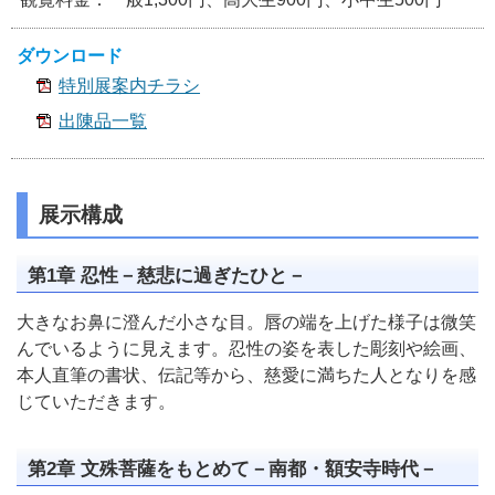
ダウンロード
特別展案内チラシ
出陳品一覧
展示構成
第1章 忍性－慈悲に過ぎたひと－
大きなお鼻に澄んだ小さな目。唇の端を上げた様子は微笑
んでいるように見えます。忍性の姿を表した彫刻や絵画、
本人直筆の書状、伝記等から、慈愛に満ちた人となりを感
じていただきます。
第2章 文殊菩薩をもとめて－南都・額安寺時代－