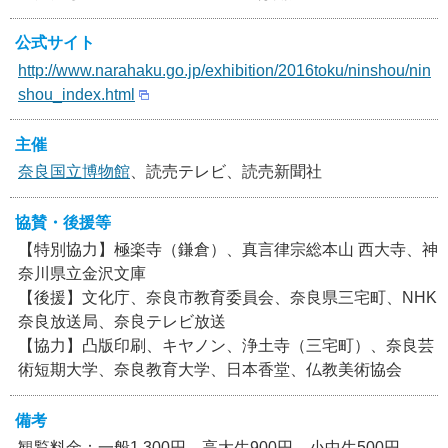
公式サイト
http://www.narahaku.go.jp/exhibition/2016toku/ninshou/nin
shou_index.html
主催
奈良国立博物館
、読売テレビ、読売新聞社
協賛・後援等
【特別協力】極楽寺（鎌倉）、真言律宗総本山 西大寺、神
奈川県立金沢文庫
【後援】文化庁、奈良市教育委員会、奈良県三宅町、NHK
奈良放送局、奈良テレビ放送
【協力】凸版印刷、キヤノン、浄土寺（三宅町）、奈良芸
術短期大学、奈良教育大学、日本香堂、仏教美術協会
備考
観覧料金：一般1,300円、高大生900円、小中生500円