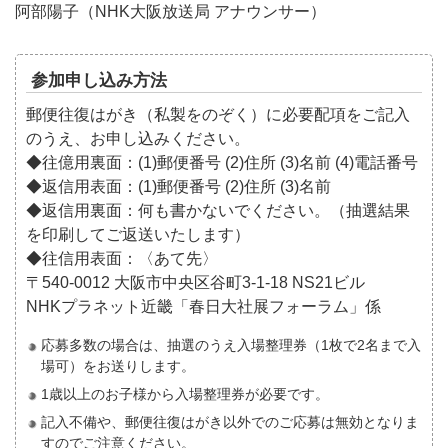
阿部陽子（NHK大阪放送局 アナウンサー）
参加申し込み方法
郵便往復はがき（私製をのぞく）に必要配項をご記入
のうえ、お申し込みください。
◆往億用裏面：(1)郵便番号 (2)住所 (3)名前 (4)電話番号
◆返信用表面：(1)郵便番号 (2)住所 (3)名前
◆返信用裏面：何も書かないでください。（抽選結果
を印刷してご返送いたします）
◆往信用表面：〈あて先〉
〒540-0012 大阪市中央区谷町3-1-18 NS21ビル
NHKプラネット近畿「春日大社展フォーラム」係
応募多数の場合は、抽選のうえ入場整理券（1枚で2名まで入
場可）をお送りします。
1歳以上のお子様から入場整理券が必要です。
記入不備や、郵便往復はがき以外でのご応募は無効となりま
すのでご注意ください。