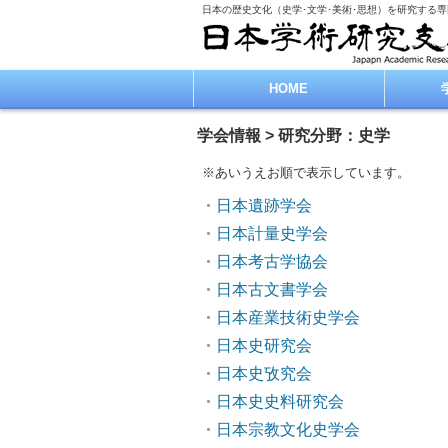
日本の歴史文化（史学･文学･美術･思想）を研究する
HOME
学会情報 > 研究分野：史学
※あいうえお順で表示しています。
日本遺跡学会
日本計量史学会
日本考古学協会
日本古文書学会
日本産業技術史学会
日本史研究会
日本史攷究会
日本史史料研究会
日本宗教文化史学会