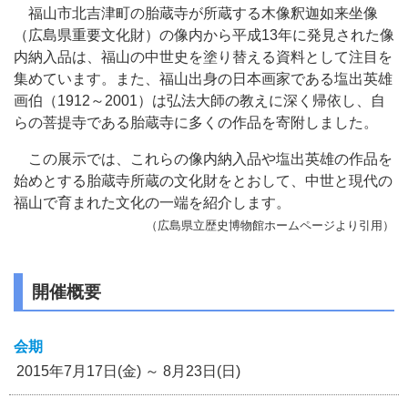
福山市北吉津町の胎蔵寺が所蔵する木像釈迦如来坐像
（広島県重要文化財）の像内から平成13年に発見された像
内納入品は、福山の中世史を塗り替える資料として注目を
集めています。また、福山出身の日本画家である塩出英雄
画伯（1912～2001）は弘法大師の教えに深く帰依し、自
らの菩提寺である胎蔵寺に多くの作品を寄附しました。
この展示では、これらの像内納入品や塩出英雄の作品を
始めとする胎蔵寺所蔵の文化財をとおして、中世と現代の
福山で育まれた文化の一端を紹介します。
（広島県立歴史博物館ホームページより引用）
開催概要
会期
2015年7月17日(金) ～ 8月23日(日)