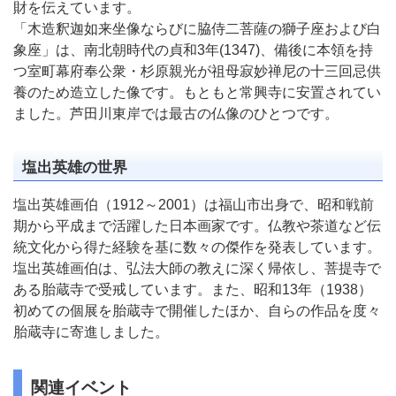
財を伝えています。
「木造釈迦如来坐像ならびに脇侍二菩薩の獅子座および白
象座」は、南北朝時代の貞和3年(1347)、備後に本領を持
つ室町幕府奉公衆・杉原親光が祖母寂妙禅尼の十三回忌供
養のため造立した像です。もともと常興寺に安置されてい
ました。芦田川東岸では最古の仏像のひとつです。
塩出英雄の世界
塩出英雄画伯（1912～2001）は福山市出身で、昭和戦前
期から平成まで活躍した日本画家です。仏教や茶道など伝
統文化から得た経験を基に数々の傑作を発表しています。
塩出英雄画伯は、弘法大師の教えに深く帰依し、菩提寺で
ある胎蔵寺で受戒しています。また、昭和13年（1938）
初めての個展を胎蔵寺で開催したほか、自らの作品を度々
胎蔵寺に寄進しました。
関連イベント