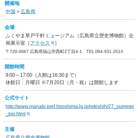
開催地
中国
>
広島県
会場
ふくやま草戸千軒ミュージアム（広島県立歴史博物館）企
画展示室［
アクセス
］
〒720-0067 広島県福山市西町2丁目4-1 TEL 084-931-2513
開館時間
9:00～17:00（入館は16:30まで）
休館日：月曜日 ※7月20日（月・祝）は開館します
公式サイト
http://www.manabi.pref.hiroshima.lg.jp/rekishih/27_summer
_top.html
主催
広島県立歴史博物館