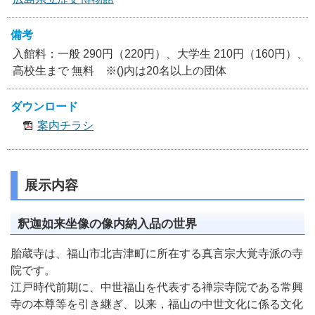
備考
入館料：一般 290円（220円）、大学生 210円（160円）、
高校生まで 無料 ※()内は20名以上の団体
ダウンロード
案内チラシ
展示内容
釈迦如来坐像の像内納入品の世界
胎蔵寺は、福山市北吉津町に所在する真言宗大覚寺派の寺
院です。
江戸時代前期に、中世福山を代表する禅宗寺院である常興
寺の本尊等を引き継ぎ、以来，福山の中世文化に係る文化